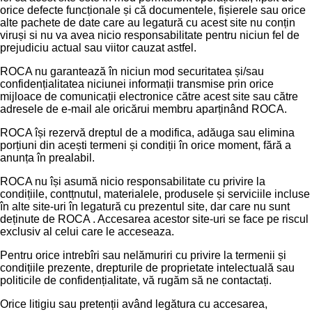
orice defecte funcționale și că documentele, fișierele sau orice
alte pachete de date care au legatură cu acest site nu conțin
viruși si nu va avea nicio responsabilitate pentru niciun fel de
prejudiciu actual sau viitor cauzat astfel.
ROCA nu garantează în niciun mod securitatea și/sau
confidențialitatea niciunei informații transmise prin orice
mijloace de comunicații electronice către acest site sau către
adresele de e-mail ale oricărui membru aparținând ROCA.
ROCA își rezervă dreptul de a modifica, adăuga sau elimina
porțiuni din acești termeni și condiții în orice moment, fără a
anunța în prealabil.
ROCA nu își asumă nicio responsabilitate cu privire la
condițiile, contțnutul, materialele, produsele și serviciile incluse
în alte site-uri în legatură cu prezentul site, dar care nu sunt
deținute de ROCA . Accesarea acestor site-uri se face pe riscul
exclusiv al celui care le acceseaza.
Pentru orice intrebîri sau nelămuriri cu privire la termenii și
condițiile prezente, drepturile de proprietate intelectuală sau
politicile de confidențialitate, vă rugăm să ne contactați.
Orice litigiu sau pretenții având legătura cu accesarea,