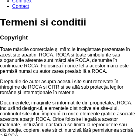
Confidex
Contact
Termeni si conditii
Copyright
Toate mărcile comerciale și mărcile înregistrate prezentate în
acest site aparțin ROCA. ROCA și toate simbolurile sau
sloganurile aferente sunt mărci ale ROCA, denumite în
continuare ROCA. Folosirea în orice fel a acestor mărci este
permisă numai cu autorizarea prealabilă a ROCA.
Drepturile de autor asupra acestui site sunt rezervate în
întregime de ROCA si CITR și se află sub protecţia legilor
române și internaționale în materie.
Documentele, imaginile și informațiile din proprietatea ROCA,
incluzând design-ul, elementele distinctive ale site-ului,
conținutul site-ului, împreunî cu orice elemente grafice asociate
acestora aparțin ROCA. Orice folosire ilegală a acestor
materiale, incluzând, dar fără a se limita la reproducere sau
distribuție, copiere, este strict interzisă fără permisiunea scrisă
a ROCA.