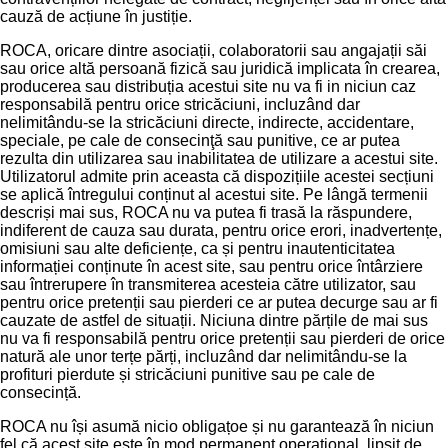
cauză de acțiune în justiție.
ROCA, oricare dintre asociații, colaboratorii sau angajații săi
sau orice altă persoană fizică sau juridică implicata în crearea,
producerea sau distribuția acestui site nu va fi in niciun caz
responsabilă pentru orice stricăciuni, incluzând dar
nelimitându-se la stricăciuni directe, indirecte, accidentare,
speciale, pe cale de consecinţă sau punitive, ce ar putea
rezulta din utilizarea sau inabilitatea de utilizare a acestui site.
Utilizatorul admite prin aceasta că dispozițiile acestei secțiuni
se aplică întregului conținut al acestui site. Pe lângă termenii
descriși mai sus, ROCA nu va putea fi trasă la răspundere,
indiferent de cauza sau durata, pentru orice erori, inadvertențe,
omisiuni sau alte deficiențe, ca și pentru inautenticitatea
informației conținute în acest site, sau pentru orice întârziere
sau întrerupere în transmiterea acesteia către utilizator, sau
pentru orice pretenții sau pierderi ce ar putea decurge sau ar fi
cauzate de astfel de situații. Niciuna dintre părțile de mai sus
nu va fi responsabilă pentru orice pretenții sau pierderi de orice
natură ale unor terțe părți, incluzând dar nelimitându-se la
profituri pierdute și stricăciuni punitive sau pe cale de
consecință.
ROCA nu își asumă nicio obligațoe și nu garantează în niciun
fel că acest site este în mod permanent operațional, lipsit de