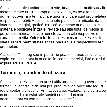
Acest site poate conține documente, imagini, informații sau alte
materiale care nu sunt proprietatea ROCA, ca de exemplu
nume, logo-uri și alte mărci ale unor terți, care sunt proprietatea
respectivelor părți. Aceste materiale pot include articole, date,
informații, imagini, grafică, muzică, elemente audio sau alte
materiale publicate în ziare, reviste sau alte tipuri de media și
pot de asemenea include numele sau mărcile respectivelor
canale de media. Orice folosire a acestor materiale este strict
interzisă fără permisiunea scrisă prealabila a respectivilor terți
proprietari.
Acest site, în intreg sau în parte, nu poate fi reprodus, duplicat,
copiat sau exploatat în orice fel în scop comercial, fără acordul
expres scris al ROCA.
Termeni și conditii de utilizare
Accesul la acest site, precum și utilizarea sa sunt guvernate de
termenii și condițiile de mai jos, precum și de orice alte legi și
reglementări aplicabile. Prin accesarea, vizitarea sau utilizarea
în orice mod a acestui site sunteți de acord în mod
necondiționat cu termenii și condițiile specificate.