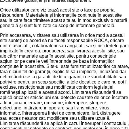
Excluderea garanției și limitarea răspunderii.
Orice utilizator care vizitează acest site o face pe propria
răspundere. Materialele și informațiile conținute în acest site
sau la care face trimitere acest site au în mod exclusiv o natură
generală și sunt furnizate cu scop de informare generală.
Prin accesarea, vizitarea sau utilizarea în orice mod a acestui
site sunteți de acord să nu faceți responsabile ROCA, oricare
dintre asociații, colaboratorii sau angajații săi și nici tertele parti
implicate în crearea, producerea sau livrarea acestui site, sau
ale căror materiale apar în acest site, pentru consecințele
acțiunilor pe care le veți întreprinde pe baza informațiilor
conținute în acest site. Site-ul este furnizat utilizatorilor ca atare,
fără niciun fel de garanții, explicite sau implicite, incluzând dar
nelimitându-se la garanții de titlu, garanții de vandabilitate sau
potrivire pentru un scop specific, altele decat cele care nu pot fi
excluse, restricționate sau modificate conform legislației
românești aplicabile acestui acord. Limitarea răspunderii se
aplică oricăror stricăciuni sau defecte cauzate de orice încetare
a funcționării, eroare, omisiune, întrerupere, ștergere,
defecțiune, intârziere în operare sau transmitere, virus
informatic, întreruperea liniei de comunicare, furt, distrugere
sau acces neautorizat, modificare sau utilizare uzuală.
Limitarea răspunderii se aplică în cazul întreruperii contractului,
contravențiilor nelegate de contract, neglijenței sau în orice altă