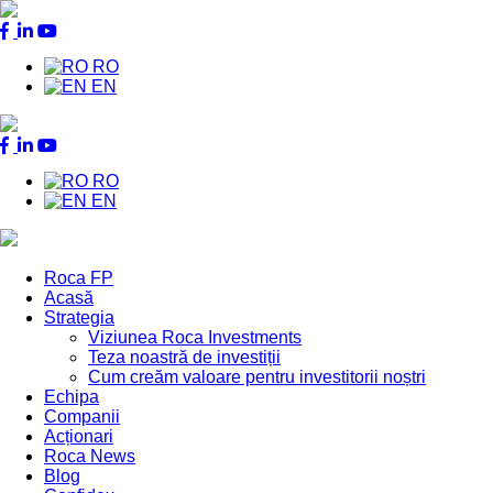
RO
EN
RO
EN
Roca FP
Acasă
Main
Strategia
Menu
Viziunea Roca Investments
Teza noastră de investiții
Cum creăm valoare pentru investitorii noștri
Echipa
Companii
Acționari
Roca News
Blog